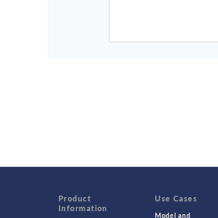
Product
Use Cases
Information
Model and