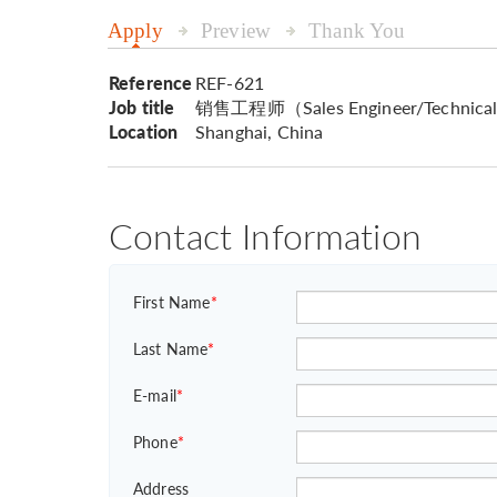
Apply
Preview
Thank You
Reference
REF-621
Job title
销售工程师（Sales Engineer/Technical
Location
Shanghai, China
Contact Information
First Name
*
Last Name
*
E-mail
*
Phone
*
Address