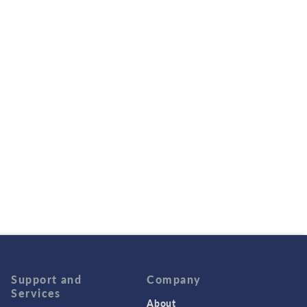
Support and
Company
Services
About