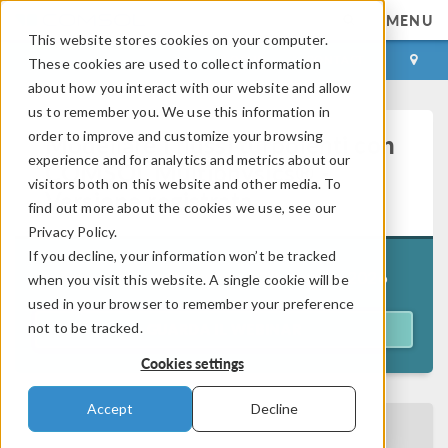
MENU
This website stores cookies on your computer.
LOG IN
CONTACT
These cookies are used to collect information
about how you interact with our website and allow
us to remember you. We use this information in
order to improve and customize your browsing
Modellare i flussi turbolenti con
experience and for analytics and metrics about our
COMSOL Multiphysics® -
visitors both on this website and other media. To
Versione registrata
find out more about the cookies we use, see our
Privacy Policy.
If you decline, your information won’t be tracked
Tenuto in diretta il giorno
20 gennaio 2026
when you visit this website. A single cookie will be
used in your browser to remember your preference
not to be tracked.
GUARDA IL WEBINAR
Cookies settings
Accept
Decline
TORNA AL CALENDARIO EVENTI