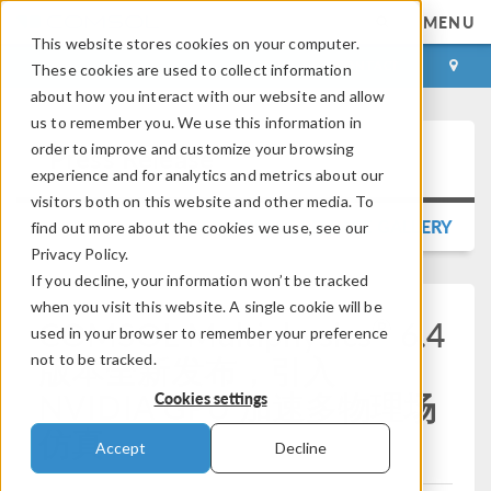
MENU
This website stores cookies on your computer.
LOG IN
CONTACT
These cookies are used to collect information
about how you interact with our website and allow
us to remember you. We use this information in
order to improve and customize your browsing
Press Release
experience and for analytics and metrics about our
visitors both on this website and other media. To
BACK TO PRESS RELEASE GALLERY
find out more about the cookies we use, see our
Privacy Policy.
If you decline, your information won’t be tracked
when you visit this website. A single cookie will be
®
COMSOL Multiphysics
6.4
used in your browser to remember your preference
版本全新发布，引入
not to be tracked.
NVIDIA GPU 加速多物理场
Cookies settings
仿真
Accept
Decline