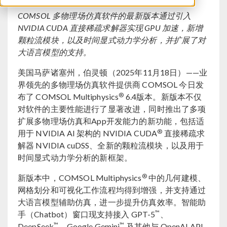
COMSOL 多物理场仿真软件的最新版本通过引入
NVIDIA CUDA 直接稀疏求解器实现 GPU 加速，新增
颗粒流模块，以及时间显式动力学分析，并扩展了对
大语言模型的支持。
美国马萨诸塞州，伯灵顿（2025年11月18日）——业
界领先的多物理场仿真软件提供商 COMSOL 今日发
®
布了 COMSOL Multiphysics
6.4版本。新版本不仅
对软件的主要性能进行了显著改进，同时推出了多项
扩展多物理场仿真和App开发能力的新功能，包括适
®
用于 NVIDIA AI 架构的 NVIDIA CUDA
直接稀疏求
解器 NVIDIA cuDSS、全新的颗粒流模块，以及用于
时间显式动力学分析的新框架。
®
新版本中，COMSOL Multiphysics
中的几何建模、
网格划分和可视化工作流程均得到增强，并支持通过
大语言模型辅助仿真，进一步提升仿真效率。智能助
™
手（Chatbot）窗口现支持接入 GPT-5
、
™
™
DeepSeek
、Google Gemini
及其他与 OpenAI API