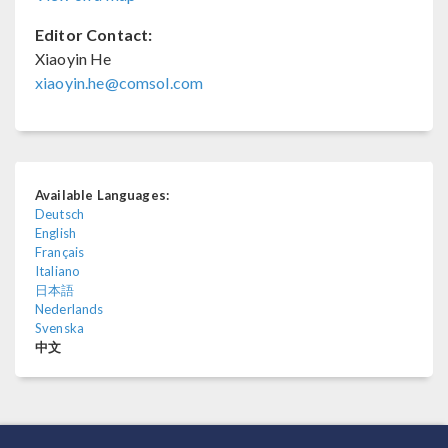
Editor Contact:
Xiaoyin He
xiaoyin.he@comsol.com
Available Languages:
Deutsch
English
Français
Italiano
日本語
Nederlands
Svenska
中文