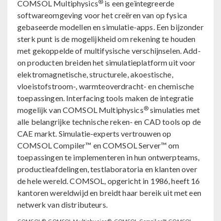
®
COMSOL Multiphysics
is een geïntegreerde
softwareomgeving voor het creëren van op fysica
gebaseerde modellen en simulatie-apps. Een bijzonder
sterk punt is de mogelijkheid om rekening te houden
met gekoppelde of multifysische verschijnselen. Add-
on producten breiden het simulatieplatform uit voor
elektromagnetische, structurele, akoestische,
vloeistofstroom-, warmteoverdracht- en chemische
toepassingen. Interfacing tools maken de integratie
®
mogelijk van COMSOL Multiphysics
simulaties met
alle belangrijke technische reken- en CAD tools op de
CAE markt. Simulatie-experts vertrouwen op
COMSOL Compiler™ en COMSOL Server™ om
toepassingen te implementeren in hun ontwerpteams,
productieafdelingen, testlaboratoria en klanten over
de hele wereld. COMSOL, opgericht in 1986, heeft 16
kantoren wereldwijd en breidt haar bereik uit met een
netwerk van distributeurs.