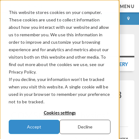
MENU
This website stores cookies on your computer.
LOG IN
CONTACT
These cookies are used to collect information
about how you interact with our website and allow
us to remember you. We use this information in
order to improve and customize your browsing
Press Release
experience and for analytics and metrics about our
visitors both on this website and other media. To
BACK TO PRESS RELEASE GALLERY
find out more about the cookies we use, see our
Privacy Policy.
If you decline, your information won’t be tracked
when you visit this website. A single cookie will be
COMSOL brengt versie 6.3
used in your browser to remember your preference
uit van
not to be tracked.
®
COMSOL Multiphysics
Cookies settings
Accept
Decline
De nieuwste versie van de multifysische simulatiesoftware