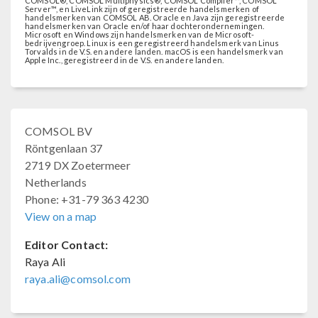
COMSOL®, COMSOL Multiphysics®, COMSOL Compiler™, COMSOL
Server™, en LiveLink zijn of geregistreerde handelsmerken of
handelsmerken van COMSOL AB. Oracle en Java zijn geregistreerde
handelsmerken van Oracle en/of haar dochterondernemingen.
Microsoft en Windows zijn handelsmerken van de Microsoft-
bedrijvengroep. Linux is een geregistreerd handelsmerk van Linus
Torvalds in de V.S. en andere landen. macOS is een handelsmerk van
Apple Inc., geregistreerd in de V.S. en andere landen.
COMSOL BV
Röntgenlaan 37
2719 DX Zoetermeer
Netherlands
Phone: +31-79 363 4230
View on a map
Editor Contact:
Raya Ali
raya.ali@comsol.com