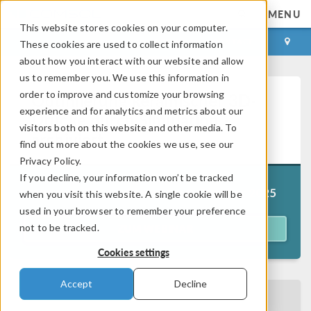
MENU
This website stores cookies on your computer.
LOG IN
CONTACT
These cookies are used to collect information
about how you interact with our website and allow
us to remember you. We use this information in
order to improve and customize your browsing
Optimierung keramischer 3D-
experience and for analytics and metrics about our
Drucke durch Simulation -
visitors both on this website and other media. To
archiviert
find out more about the cookies we use, see our
Privacy Policy.
If you decline, your information won’t be tracked
Ursprünglich erschienen am
9. Oktober 2025
when you visit this website. A single cookie will be
used in your browser to remember your preference
not to be tracked.
ZUM WEBINAR
Cookies settings
Accept
Decline
ZURÜCK ZUM EVENTKALENDER