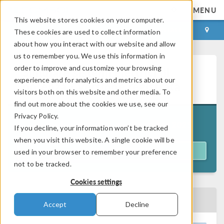
MENU
This website stores cookies on your computer.
LOG IN
CONTACT
These cookies are used to collect information
about how you interact with our website and allow
us to remember you. We use this information in
order to improve and customize your browsing
Simulare sistemi elettrici di
experience and for analytics and metrics about our
potenza - Versione registrata
visitors both on this website and other media. To
find out more about the cookies we use, see our
Privacy Policy.
Tenuto in diretta il giorno
8 ottobre 2025
If you decline, your information won’t be tracked
when you visit this website. A single cookie will be
GUARDA IL WEBINAR
used in your browser to remember your preference
not to be tracked.
Cookies settings
TORNA AL CALENDARIO EVENTI
Accept
Decline